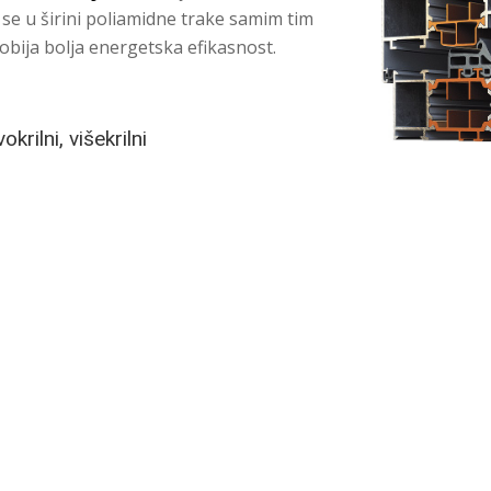
e se u širini poliamidne trake samim tim
dobija bolja energetska efikasnost.
okrilni, višekrilni