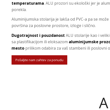
temperaturama
. ALU prozori su ekološki jer je alu
porekla.
Aluminijumska stolarija je lakša od PVC-a pa se može k
površina za poslovne prostore, izloge i slično.
Dugotrajnost i pouzdanost
ALU stolarije kao i velik
sa plastifikacijom ili eloksazom
aluminijumske prozo
mesto
prilikom odabira za vaš stambeni ili poslovni o
Pošaljite nam zahtev za ponudu
A