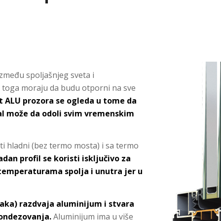
između spoljašnjeg sveta i
g toga moraju da budu otporni na sve
t ALU prozora se ogleda u tome da
jal može da odoli svim vremenskim
i hladni (bez termo mosta) i sa termo
adan profil se koristi isključivo za
 temperaturama spolja i unutra jer u
aka) razdvaja aluminijum i stvara
ondezovanja.
Aluminijum ima u više