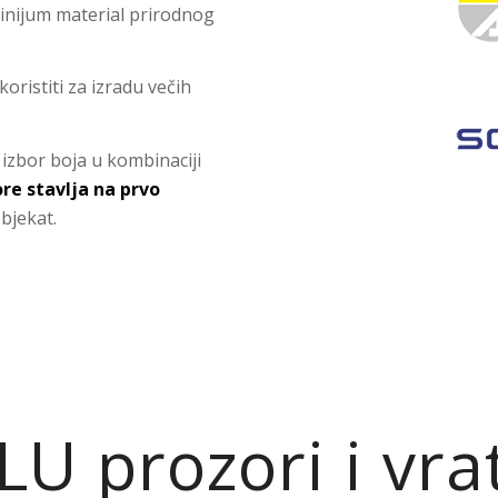
minijum material prirodnog
oristiti za izradu večih
i izbor boja u kombinaciji
re stavlja na prvo
bjekat.
LU prozori i vra