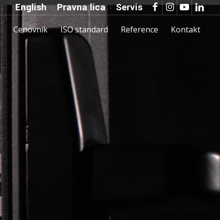
English
Pravna lica
Servis
i
Cenovnik
ISO standard
Reference
Kontakt