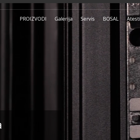
PROIZVODI
Galerija
Servis
BOSAL
Atest
a