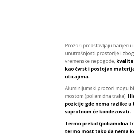
Prozori predstavljaju barijeru 
unutrašnjosti prostorije i zbo
vremenske nepogode,
kvalite
kao čvrst i postojan materi
uticajima.
Aluminijumski prozori mogu bit
mostom (poliamidna traka).
Hl
pozicije gde nema razlike u
suprotnom će kondezovati.
Termo prekid (poliamidna tr
termo most tako da nema k