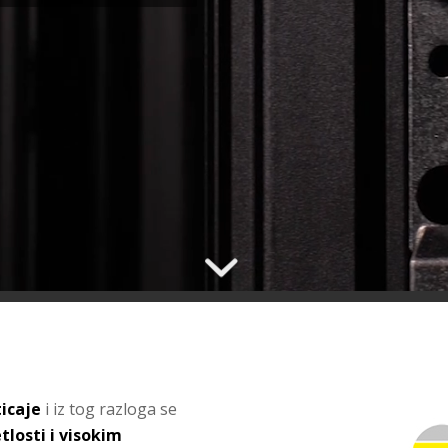
icaje
i iz tog razloga se
tlosti i visokim