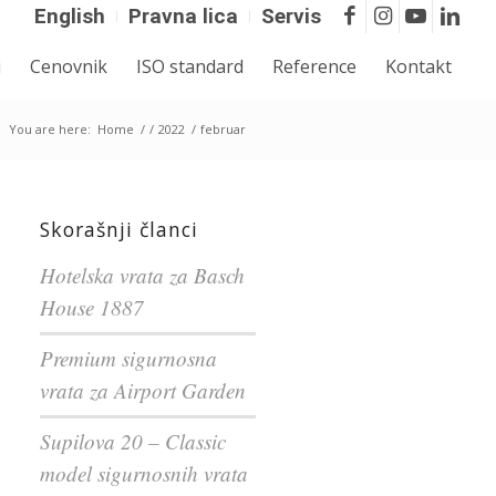
English
Pravna lica
Servis
i
Cenovnik
ISO standard
Reference
Kontakt
You are here:
Home
/
/
2022
/
februar
Skorašnji članci
Hotelska vrata za Basch
House 1887
Premium sigurnosna
vrata za Airport Garden
Supilova 20 – Classic
model sigurnosnih vrata