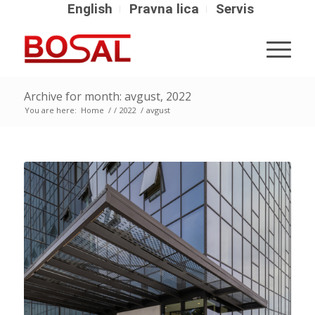
English
Pravna lica
Servis
Archive for month: avgust, 2022
You are here:
Home
/
/
2022
/
avgust