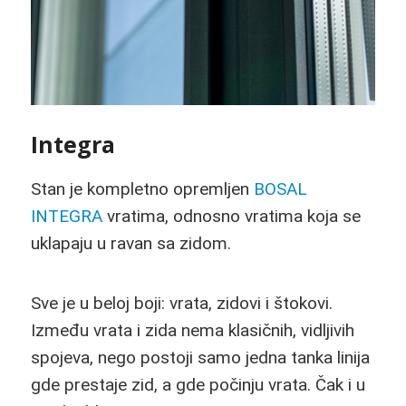
Integra
Stan je kompletno opremljen
BOSAL
INTEGRA
vratima, odnosno vratima koja se
uklapaju u ravan sa zidom.
Sve je u beloj boji: vrata, zidovi i štokovi.
Između vrata i zida nema klasičnih, vidljivih
spojeva, nego postoji samo jedna tanka linija
gde prestaje zid, a gde počinju vrata. Čak i u