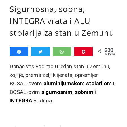
Sigurnosna, sobna,
INTEGRA vrata i ALU
stolarija za stan u Zemunu
230
Share
Tweet
WhatsApp
Pin
SHARES
230
Danas vas vodimo u jedan stan u Zemunu,
koji je, prema želji klijenata, opremljen
BOSAL-ovom
aluminijumskom stolarijom
i
BOSAL-ovim
sigurnosnim
,
sobnim
i
INTEGRA
vratima.