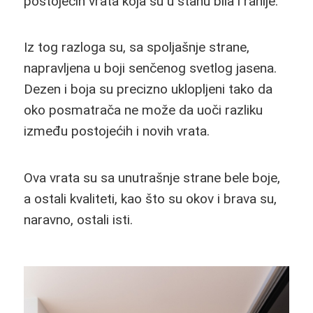
postojećih vrata koja su u stanu bila i ranije.
Iz tog razloga su, sa spoljašnje strane,
napravljena u boji senčenog svetlog jasena.
Dezen i boja su precizno uklopljeni tako da
oko posmatrača ne može da uoči razliku
između postojećih i novih vrata.
Ova vrata su sa unutrašnje strane bele boje,
a ostali kvaliteti, kao što su okov i brava su,
naravno, ostali isti.