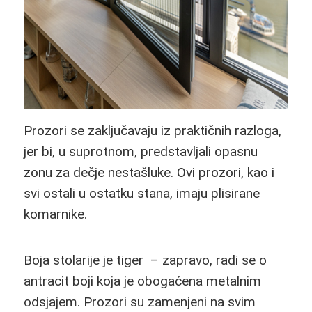
Prozori se zaključavaju iz praktičnih razloga,
jer bi, u suprotnom, predstavljali opasnu
zonu za dečje nestašluke. Ovi prozori, kao i
svi ostali u ostatku stana, imaju plisirane
komarnike.
Boja stolarije je
tiger
– zapravo, radi se o
antracit boji koja je obogaćena metalnim
odsjajem. Prozori su zamenjeni na svim