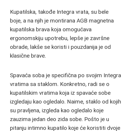
Kupatilska, takođe Integra vrata, su bele
boje, a na njih je montirana AGB magnetna
kupatilska brava koja omogućava
ergonomskiju upotrebu, lepše je završne
obrade, lakše se koristi i pouzdanija je od
klasične brave.
Spavaća soba je specifična po svojim Integra
vratima sa staklom. Konkretno, radi se o
kupatilskim vratima koja iz spavaće sobe
izgledaju kao ogledalo. Naime, staklo od kojih
su pravljena, izgleda kao ogledalo koje
zauzima jedan deo zida sobe. Pošto je u
pitanju intimno kupatilo koje će koristiti dvoje