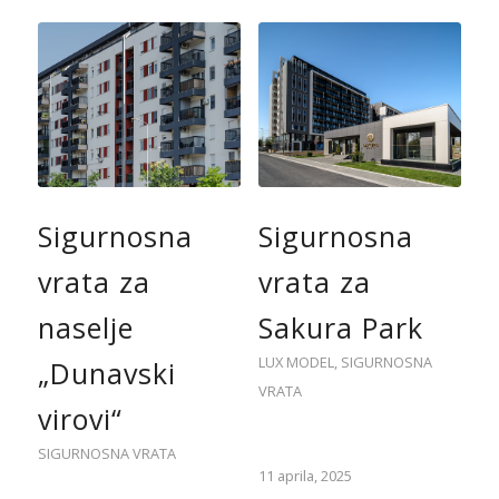
Sigurnosna
Sigurnosna
vrata za
vrata za
naselje
Sakura Park
LUX MODEL
,
SIGURNOSNA
„Dunavski
VRATA
virovi“
SIGURNOSNA VRATA
11 aprila, 2025