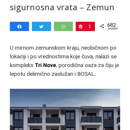
sigurnosna vrata – Zemun
682
Share
Tweet
WhatsApp
Pin
1
SHARES
681
U mirnom zemunskom kraju, neobičnom po
lokaciji i po vrednostima koje čuva, nalazi se
kompleks
Tri Nove
, porodična oaza za čiju je
lepotu delimično zaslužan i BOSAL.