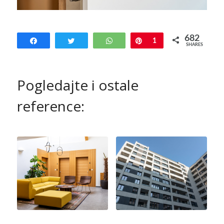
682
Share
Tweet
WhatsApp
Pin
1
SHARES
681
Pogledajte i ostale
reference: