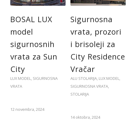
BOSAL LUX
Sigurnosna
model
vrata, prozori
sigurnosnih
i brisoleji za
vrata za Sun
City Residence
City
Vračar
LUX MODEL
,
SIGURNOSNA
ALU STOLARIJA
,
LUX MODEL
,
VRATA
SIGURNOSNA VRATA
,
STOLARIJA
12 novembra, 2024
14 oktobra, 2024